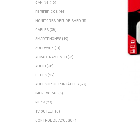
GAMING (18)
PERIFÉRICOS (46)
MONITORES REFURBISHED (5)
CABLES (38)
SMARTPHONES (19)
SOFTWARE (11)
ALMACENAMIENTO (31)
AUDIO (38)
REDES (29)
ACCESORIOS PORTÁTILES (39)
IMPRESORAS (6)
PILAS (23)
TV OUTLET (0)
CONTROL DE ACCESO (1)