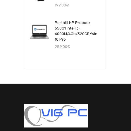
199.00€
Portátil HP Probook
650G1 Intel I3-
4000M/4Gb/320GB/Win
10 Pro
289.00€