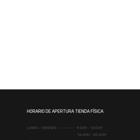
HORARIO DE APERTURA TIENDA FÍSICA
LUNES - VIERNES: ---------- 9:00H - 13:00H
16:00H - 20:00H