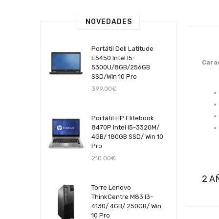
NOVEDADES
Portátil Dell Latitude
E5450 Intel I5-
Cara
5300U/8GB/256GB
SSD/Win 10 Pro
399.00€
Portátil HP Elitebook
8470P Intel I5-3320M/
4GB/ 180GB SSD/ Win 10
Pro
210.00€
2 A
Torre Lenovo
ThinkCentre M83 I3-
4130/ 4GB/ 250GB/ Win
10 Pro