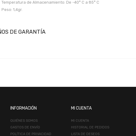
Temperatura de Almacenamiento: De -40° C a 85° C
Peso: 1,4gr.
ÑOS DE GARANTÍA
INFORMACIÓN
MI CUENTA
QUIÉNES SOMOS
MI CUENTA
GASTOS DE ENVÍO
HISTORIAL DE PEDIDOS
POLÍTICA DE PRIVACIDAD
LISTA DE DESEOS