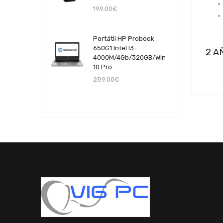
199.00€
Portátil HP Probook
650G1 Intel I3-
2 A
4000M/4Gb/320GB/Win
10 Pro
289.00€