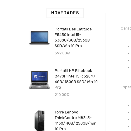
NOVEDADES
Carac
Portátil Dell Latitude
E5450 Intel I5-
5300U/8GB/256GB
SSD/Win 10 Pro
399.00€
Portátil HP Elitebook
8470P Intel I5-3320M/
4GB/ 180GB SSD/ Win 10
Espec
Pro
210.00€
Torre Lenovo
ThinkCentre M83 I3-
4130/ 4GB/ 250GB/ Win
10 Pro