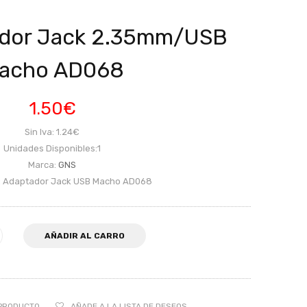
dor Jack 2.35mm/USB
acho AD068
1.50€
Sin Iva: 1.24€
Unidades Disponibles:1
Marca:
GNS
: Adaptador Jack USB Macho AD068
AÑADIR AL CARRO
PRODUCTO
AÑADE A LA LISTA DE DESEOS