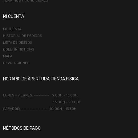
TÉRMINOS Y CONDICIONES
MI CUENTA
MI CUENTA
HISTORIAL DE PEDIDOS
LISTA DE DESEOS
BOLETÍN NOTICIAS
MAPA
DEVOLUCIONES
HORARIO DE APERTURA TIENDA FÍSICA
LUNES - VIERNES: ---------- 9:00H - 13:00H
16:00H - 20:00H
SÁBADOS: ------------------ 10:00H - 13:30H
MÉTODOS DE PAGO