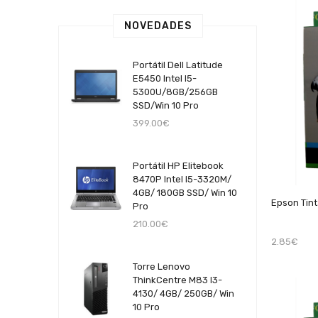
NOVEDADES
Portátil Dell Latitude
E5450 Intel I5-
5300U/8GB/256GB
SSD/Win 10 Pro
399.00€
Portátil HP Elitebook
8470P Intel I5-3320M/
4GB/ 180GB SSD/ Win 10
Epson Tin
Pro
210.00€
2.85€
Torre Lenovo
ThinkCentre M83 I3-
4130/ 4GB/ 250GB/ Win
10 Pro