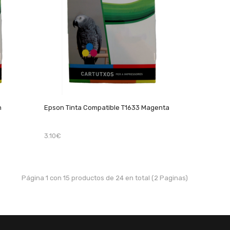
n
Epson Tinta Compatible T1633 Magenta
3.10€
Página 1 con 15 productos de 24 en total (2 Paginas)