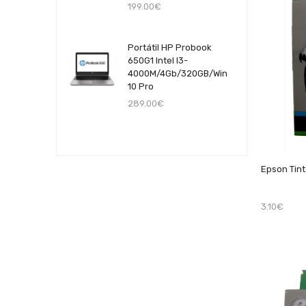
199.00€
Portátil HP Probook
650G1 Intel I3-
4000M/4Gb/320GB/Win
10 Pro
289.00€
Epson Tin
3.10€