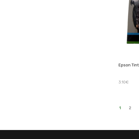
Epson Tin
3.10€
1
2