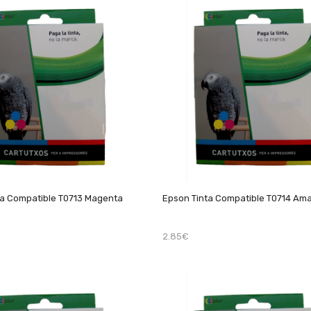
ta Compatible T0713 Magenta
Epson Tinta Compatible T0714 Amar
2.85€