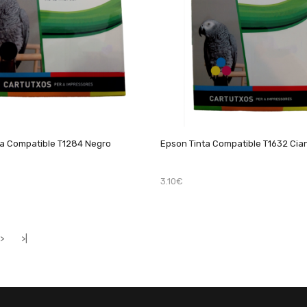
ta Compatible T1284 Negro
Epson Tinta Compatible T1632 Cia
3.10€
>
>|