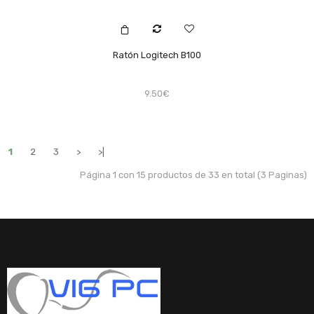
Ratón Logitech B100
9.50€
1
2
3
>
>|
Página 1 con 15 productos de 33 en total (3 Paginas)