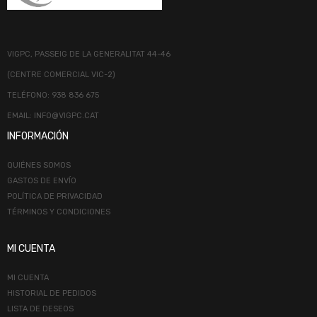
VIGPC, PASSEIG DE LA GENERALITAT 44-46
(CENTRE COMERCIAL VIC-2)
TELÉFONO: 938 836 675
EMAIL: INFO@VIGPC.CAT
INFORMACIÓN
QUIÉNES SOMOS
GASTOS DE ENVÍO
POLÍTICA DE PRIVACIDAD
TÉRMINOS Y CONDICIONES
MI CUENTA
MI CUENTA
HISTORIAL DE PEDIDOS
LISTA DE DESEOS