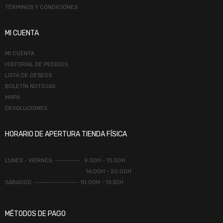
TÉRMINOS Y CONDICIONES
MI CUENTA
MI CUENTA
HISTORIAL DE PEDIDOS
LISTA DE DESEOS
BOLETÍN NOTICIAS
MAPA
DEVOLUCIONES
HORARIO DE APERTURA TIENDA FÍSICA
LUNES - VIERNES: ---------- 9:00H - 13:00H
16:00H - 20:00H
SÁBADOS: ------------------ 10:00H - 13:30H
MÉTODOS DE PAGO