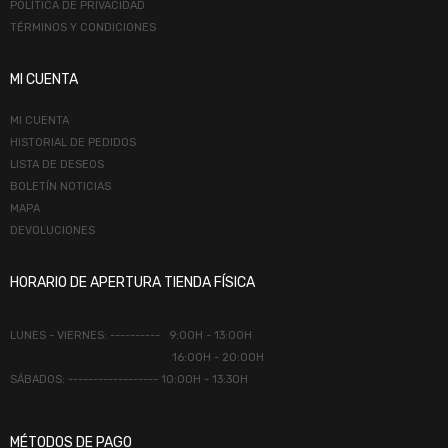
POLÍTICA DE PRIVACIDAD
TÉRMINOS Y CONDICIONES
MI CUENTA
MI CUENTA
HISTORIAL DE PEDIDOS
LISTA DE DESEOS
BOLETÍN NOTICIAS
MAPA
DEVOLUCIONES
HORARIO DE APERTURA TIENDA FÍSICA
LUNES - VIERNES: ---------- 9:00H - 13:00H
16:00H - 20:00H
SÁBADOS: ------------------ 10:00H - 13:30H
MÉTODOS DE PAGO